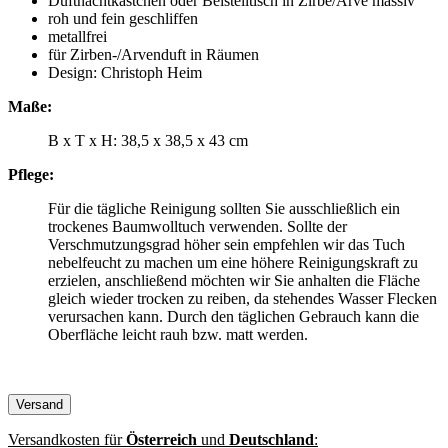
Duftnachtkästchen oder Beistelltisch in Zirbe/Arve massiv
roh und fein geschliffen
metallfrei
für Zirben-/Arvenduft in Räumen
Design: Christoph Heim
Maße:
B x T x H: 38,5 x 38,5 x 43 cm
Pflege:
Für die tägliche Reinigung sollten Sie ausschließlich ein
trockenes Baumwolltuch verwenden. Sollte der
Verschmutzungsgrad höher sein empfehlen wir das Tuch
nebelfeucht zu machen um eine höhere Reinigungskraft zu
erzielen, anschließend möchten wir Sie anhalten die Fläche
gleich wieder trocken zu reiben, da stehendes Wasser Flecken
verursachen kann. Durch den täglichen Gebrauch kann die
Oberfläche leicht rauh bzw. matt werden.
Versand
Versandkosten für
Österreich
und
Deutschland
: