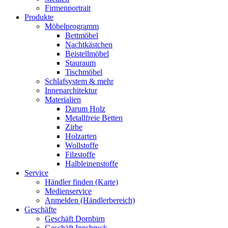
Firmenportrait
Produkte
Möbelprogramm
Bettmöbel
Nachtkästchen
Beistellmöbel
Stauraum
Tischmöbel
Schlafsystem & mehr
Innenarchitektur
Materialien
Darum Holz
Metallfreie Betten
Zirbe
Holzarten
Wollstoffe
Filzstoffe
Halbleinenstoffe
Service
Händler finden (Karte)
Medienservice
Anmelden (Händlerbereich)
Geschäfte
Geschäft Dornbirn
Geschäft Innsbruck