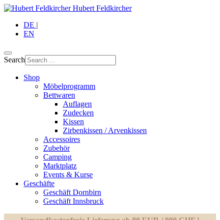
Hubert Feldkircher
DE
|
EN
Search
Shop
Möbelprogramm
Bettwaren
Auflagen
Zudecken
Kissen
Zirbenkissen / Arvenkissen
Accessoires
Zubehör
Camping
Marktplatz
Events & Kurse
Geschäfte
Geschäft Dornbirn
Geschäft Innsbruck