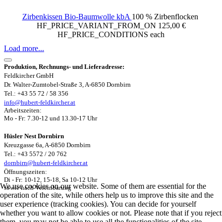
Zirbenkissen Bio-Baumwolle kbA
100 % Zirbenflocken
HF_PRICE_VARIANT_FROM_ON
125,00 €
HF_PRICE_CONDITIONS
each
Load more...
Produktion, Rechnungs- und Lieferadresse:
Feldkircher GmbH
Dr. Walter-Zumtobel-Straße 3, A-6850 Dornbirn
Tel.: +43 55 72 / 58 356
info@hubert-feldkircher.at
Arbeitszeiten:
Mo - Fr: 7.30-12 und 13.30-17 Uhr
Hüsler Nest Dornbirn
Kreuzgasse 6a, A-6850 Dornbirn
Tel.: +43 5572 / 20 762
dornbirn@hubert-feldkircher.at
Öffnungszeiten:
Di - Fr: 10-12, 15-18, Sa 10-12 Uhr
We use cookies on our website. Some of them are essential for the
sowie nach Vereinbarung
operation of the site, while others help us to improve this site and the
user experience (tracking cookies). You can decide for yourself
whether you want to allow cookies or not. Please note that if you reject
them, you may not be able to use all the functionalities of the site.