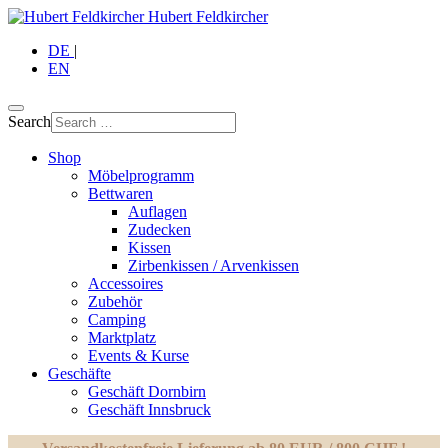
Hubert Feldkircher
DE
|
EN
Search
Shop
Möbelprogramm
Bettwaren
Auflagen
Zudecken
Kissen
Zirbenkissen / Arvenkissen
Accessoires
Zubehör
Camping
Marktplatz
Events & Kurse
Geschäfte
Geschäft Dornbirn
Geschäft Innsbruck