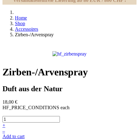
Versandkostenfreie Lieferung ab 80 EUR / 800 CHF !
Home
Shop
Accessoires
Zirben-/Arvenspray
Zirben-/Arvenspray
Duft aus der Natur
18,00 €
HF_PRICE_CONDITIONS
each
+
–
Add to cart