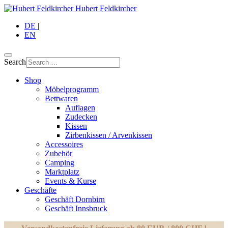
Hubert Feldkircher
DE
|
EN
Search
Shop
Möbelprogramm
Bettwaren
Auflagen
Zudecken
Kissen
Zirbenkissen / Arvenkissen
Accessoires
Zubehör
Camping
Marktplatz
Events & Kurse
Geschäfte
Geschäft Dornbirn
Geschäft Innsbruck