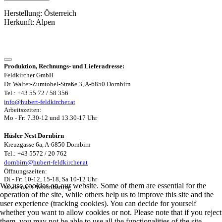
Herstellung: Österreich
Herkunft: Alpen
Produktion, Rechnungs- und Lieferadresse:
Feldkircher GmbH
Dr. Walter-Zumtobel-Straße 3, A-6850 Dornbirn
Tel.: +43 55 72 / 58 356
info@hubert-feldkircher.at
Arbeitszeiten:
Mo - Fr: 7.30-12 und 13.30-17 Uhr
Hüsler Nest Dornbirn
Kreuzgasse 6a, A-6850 Dornbirn
Tel.: +43 5572 / 20 762
dornbirn@hubert-feldkircher.at
Öffnungszeiten:
Di - Fr: 10-12, 15-18, Sa 10-12 Uhr
We use cookies on our website. Some of them are essential for the
sowie nach Vereinbarung
operation of the site, while others help us to improve this site and the
user experience (tracking cookies). You can decide for yourself
whether you want to allow cookies or not. Please note that if you reject
them, you may not be able to use all the functionalities of the site.